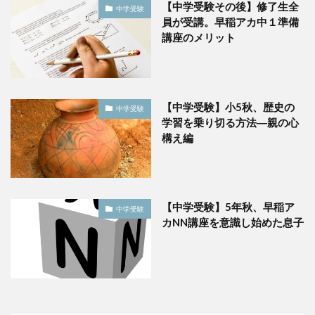
【中学受験その後】修了生全
中学受験
員が受講。早稲アカ中１準備
講座のメリット
【中学受験】小5秋、歴史の
中学受験
学習を乗り切る方法―親の心
構え編
【中学受験】5年秋、早稲ア
中学受験
カNN講座を意識し始めた息子