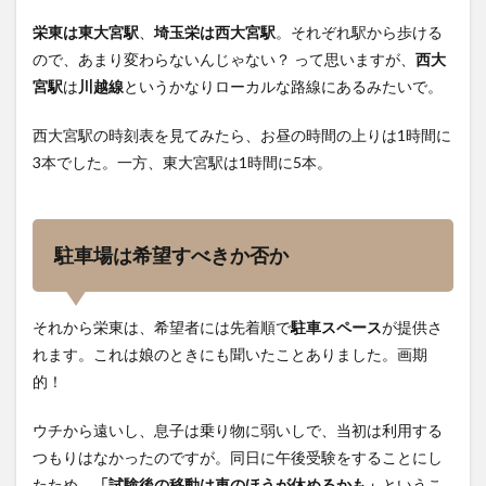
栄東は東大宮駅
、
埼玉栄は西大宮駅
。それぞれ駅から歩ける
ので、あまり変わらないんじゃない？ って思いますが、
西大
宮駅
は
川越線
というかなりローカルな路線にあるみたいで。
西大宮駅の時刻表を見てみたら、お昼の時間の上りは1時間に
3本でした。一方、東大宮駅は1時間に5本。
駐車場は希望すべきか否か
それから栄東は、希望者には先着順で
駐車スペース
が提供さ
れます。これは娘のときにも聞いたことありました。画期
的！
ウチから遠いし、息子は乗り物に弱いしで、当初は利用する
つもりはなかったのですが。同日に午後受験をすることにし
たため、
「試験後の移動は車のほうが休めるかも」
というこ