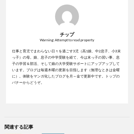
チップ
Warning: Attempt to read property
仕事と育児でまわらない日々を過ごす3児（高1娘、中2息子、小3末
っ子）の母。娘、息子の中学受験を経て、今は末っ子の習い事、息
子の学習＆部活、そして娘の大学受験サポートにアップアップして
います。ブログは毎週木曜の更新を目指します（無理なときは金曜
に）。体験をマンガ化したブログを月～金で更新中です。トップの
バナーからどうぞ。
関連する記事