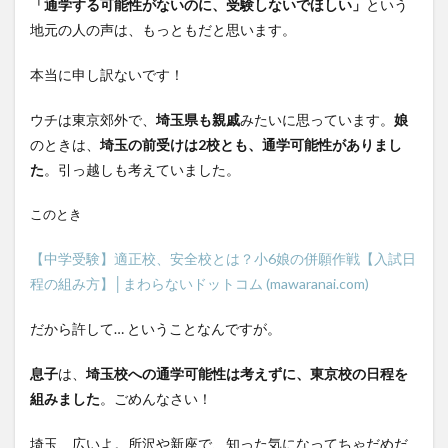
「通学する可能性がないのに、受験しないでほしい」
という
地元の人の声は、もっともだと思います。
本当に申し訳ないです！
ウチは東京郊外で、
埼玉県も親戚
みたいに思っています。
娘
のときは、
埼玉の前受けは2校とも、通学可能性がありまし
た
。引っ越しも考えていました。
このとき
【中学受験】適正校、安全校とは？小6娘の併願作戦【入試日
程の組み方】│まわらないドットコム (mawaranai.com)
だから許して… ということなんですが。
息子
は、
埼玉校への通学可能性は考えずに、東京校の日程を
組みました
。ごめんなさい！
埼玉、広いよ。所沢や新座で、知った気になってちゃだめだ