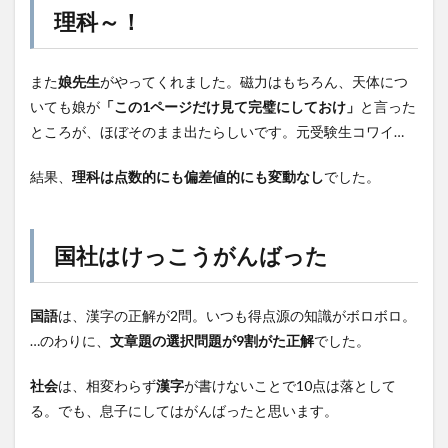
理科～！
また
娘先生
がやってくれました。磁力はもちろん、天体につ
いても娘が
「この1ページだけ見て完璧にしておけ」
と言った
ところが、ほぼそのまま出たらしいです。元受験生コワイ…
結果、
理科は点数的にも偏差値的にも変動なし
でした。
国社はけっこうがんばった
国語
は、漢字の正解が2問。いつも得点源の知識がボロボロ。
…のわりに、
文章題の選択問題が9割がた正解
でした。
社会
は、相変わらず
漢字
が書けないことで10点は落として
る。でも、息子にしてはがんばったと思います。