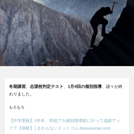
冬期講習
、
志望校判定テスト
、
1月4回の個別指導
、諸々が終
わりました。
もろもろ
【中学受験】5年冬、早稲アカ個別指導館に行って成績アッ
プ？【体験】│まわらないドットコム (mawaranai.com)