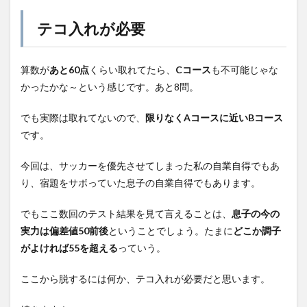
テコ入れが必要
算数が
あと60点
くらい取れてたら、
Cコース
も不可能じゃな
かったかな～という感じです。あと8問。
でも実際は取れてないので、
限りなくAコースに近いBコース
です。
今回は、サッカーを優先させてしまった私の自業自得でもあ
り、宿題をサボっていた息子の自業自得でもあります。
でもここ数回のテスト結果を見て言えることは、
息子の今の
実力は偏差値50前後
ということでしょう。たまに
どこか調子
がよければ55を超える
っていう。
ここから脱するには何か、テコ入れが必要だと思います。