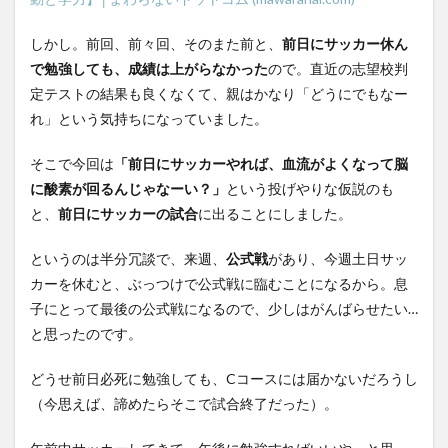
しかし。前回、前々回、そのまた前と、
前日にサッカー休ん
で勉強しても、成績は上がらなかった
ので。直近の志望校判
定テストの結果も良くなくて、親はかなり「どうにでもなー
れ」という気持ちになっていました。
そこで今回は
「前日にサッカーやれば、血流がよくなって脳
に酸素が回るんじゃなーい？」
という投げやりな仮説のも
と、
前日にサッカーの試合
に出ることにしました。
というのは半分冗談で、来週、
公式戦
があり、今週土日サッ
カーを休むと、ぶっつけで公式戦に臨むことになるから。息
子にとって最後の公式戦になるので、少しはがんばらせたい…
と思ったのです。
どうせ前日必死に勉強しても、Cコースには届かないだろうし
（今思えば、諦めたらそこで試合終了だった）。