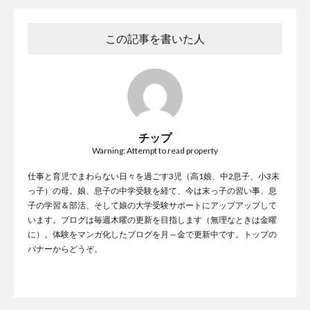
この記事を書いた人
チップ
Warning: Attempt to read property
仕事と育児でまわらない日々を過ごす3児（高1娘、中2息子、小3末
っ子）の母。娘、息子の中学受験を経て、今は末っ子の習い事、息
子の学習＆部活、そして娘の大学受験サポートにアップアップして
います。ブログは毎週木曜の更新を目指します（無理なときは金曜
に）。体験をマンガ化したブログを月～金で更新中です。トップの
バナーからどうぞ。