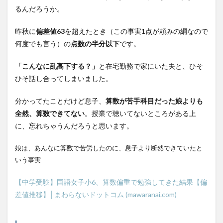
るんだろうか。
昨秋に
偏差値63
を超えたとき（この事実1点が頼みの綱なので
何度でも言う）の
点数の半分以下
です。
「こんなに乱高下する？」
と在宅勤務で家にいた夫と、ひそ
ひそ話し合ってしまいました。
分かってたことだけど息子、
算数が苦手科目だった娘よりも
全然、算数できてない
。授業で聴いてないところがある上
に、忘れちゃうんだろうと思います。
娘は、あんなに算数で苦労したのに、息子より断然できていたと
いう事実
【中学受験】国語女子小6、算数偏重で勉強してきた結果【偏
差値推移】│まわらないドットコム (mawaranai.com)