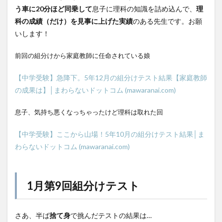
う車に20分ほど同乗して
息子に理科の知識を詰め込んで、
理
科の成績（だけ）を見事に上げた実績
のある先生です。お願
いします！
前回の組分けから家庭教師に任命されている娘
【中学受験】急降下。5年12月の組分けテスト結果【家庭教師
の成果は】│まわらないドットコム (mawaranai.com)
息子、気持ち悪くなっちゃったけど理科は取れた回
【中学受験】ここから山場！5年10月の組分けテスト結果│ま
わらないドットコム (mawaranai.com)
1月第9回組分けテスト
さあ、半ば
捨て身
で挑んだテストの結果は…