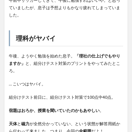
午前中サッカーしてきて、午後に勉強すればいいや。と思っ
ていましたが、息子は予想よりもかなり疲れてしまっていま
した。
理科がヤバイ
午後、ようやく勉強を始めた息子。
「理社の仕上げでもやり
ますか」
と、組分けテスト対策のプリントをやってみたとこ
ろ。
… こいつはヤバイ。
組分けテスト前日に、組分けテスト対策で100点中40点。
宿題はおろか、授業を聞いていたのかもあやしい
。
天体
と
磁力
が全然分かっていない、という状態が解答用紙か
ら伝わって来ました。つまり、今回の
全範囲
だよ！。