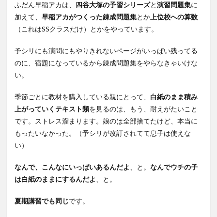
ふだん早稲アカは、
四谷大塚の予習シリーズ
と
演習問題集
に
加えて、
早稲アカがつくった錬成問題集
とか
上位校への算数
（これはSSクラスだけ）とかをやっています。
予シリにも演問にもやりきれないページがいっぱい残ってる
のに、宿題になっているから錬成問題集をやらなきゃいけな
い。
季節ごとに教材を購入している親にとって、
白紙のまま積み
上がっていくテキスト類
を見るのは、もう、耐えがたいこと
です。ストレス溜まります。娘のは全部捨てたけど、本当に
もったいなかった。（予シリが改訂されてて息子は使えな
い）
なんで、こんなにいっぱいあるんだよ
、と。
なんでウチの子
は白紙のままにするんだよ
、と。
夏期講習でも同じ
です。