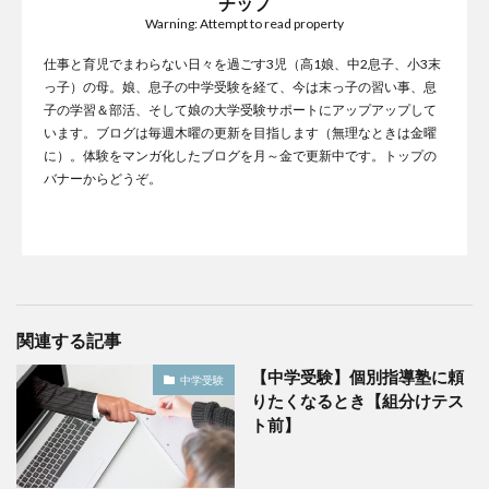
チップ
Warning: Attempt to read property
仕事と育児でまわらない日々を過ごす3児（高1娘、中2息子、小3末
っ子）の母。娘、息子の中学受験を経て、今は末っ子の習い事、息
子の学習＆部活、そして娘の大学受験サポートにアップアップして
います。ブログは毎週木曜の更新を目指します（無理なときは金曜
に）。体験をマンガ化したブログを月～金で更新中です。トップの
バナーからどうぞ。
関連する記事
【中学受験】個別指導塾に頼
中学受験
りたくなるとき【組分けテス
ト前】