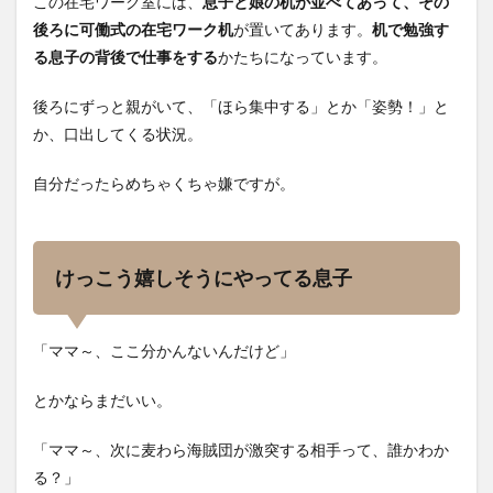
この在宅ワーク室には、
息子と娘の机が並べてあって、その
後ろに可働式の在宅ワーク机
が置いてあります。
机で勉強す
る息子の背後で仕事をする
かたちになっています。
後ろにずっと親がいて、「ほら集中する」とか「姿勢！」と
か、口出してくる状況。
自分だったらめちゃくちゃ嫌ですが。
けっこう嬉しそうにやってる息子
「ママ～、ここ分かんないんだけど」
とかならまだいい。
「ママ～、次に麦わら海賊団が激突する相手って、誰かわか
る？」