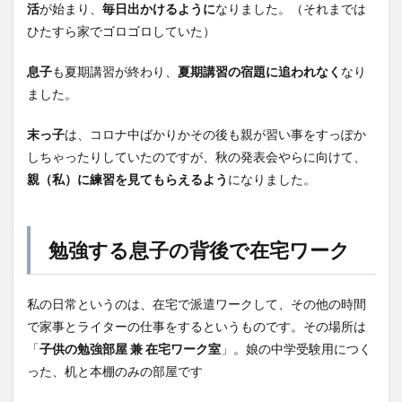
活
が始まり、
毎日出かけるように
なりました。（それまでは
ひたすら家でゴロゴロしていた）
息子
も夏期講習が終わり、
夏期講習の宿題に追われなく
なり
ました。
末っ子
は、コロナ中ばかりかその後も親が習い事をすっぽか
しちゃったりしていたのですが、秋の発表会やらに向けて、
親（私）に練習を見てもらえるよう
になりました。
勉強する息子の背後で在宅ワーク
私の日常というのは、在宅で派遣ワークして、その他の時間
で家事とライターの仕事をするというものです。その場所は
「
子供の勉強部屋 兼 在宅ワーク室
」。娘の中学受験用につく
った、机と本棚のみの部屋です