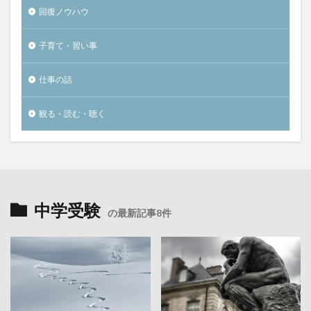
回復ノウハウ
子育て・習い事
仕事の話
観る・読む・聴く
中学受験
の最新記事8件