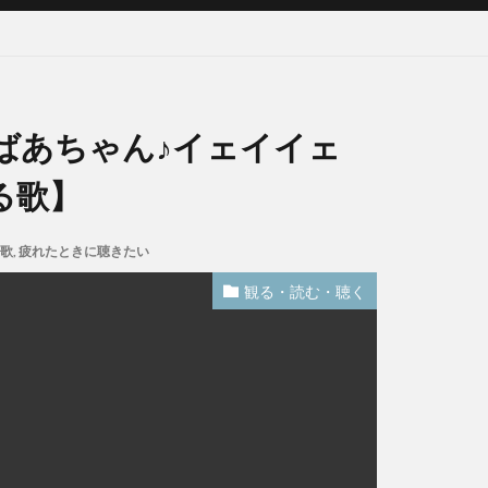
ばあちゃん♪イェイイェ
る歌】
歌
,
疲れたときに聴きたい
観る・読む・聴く