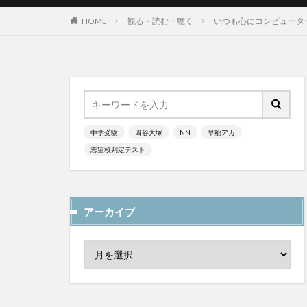
HOME
観る・読む・聴く
いつも心にコンピュータ
中学受験
四谷大塚
NN
早稲アカ
志望校判定テスト
アーカイブ